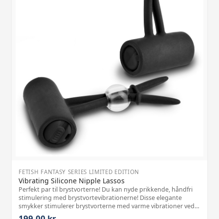
FETISH FANTASY SERIES LIMITED EDITION
Vibrating Silicone Nipple Lassos
Perfekt par til brystvorterne! Du kan nyde prikkende, håndfri
stimulering med brystvortevibrationerne! Disse elegante
smykker stimulerer brystvorterne med varme vibrationer ved
et tryk på en knap. Den lydsvage motor har meget power,
199,00 kr.