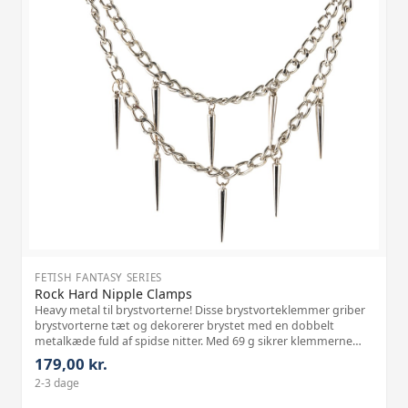
FETISH FANTASY SERIES
Rock Hard Nipple Clamps
Heavy metal til brystvorterne! Disse brystvorteklemmer griber
brystvorterne tæt og dekorerer brystet med en dobbelt
metalkæde fuld af spidse nitter. Med 69 g sikrer klemmerne
inklusive dobbeltkæden det rigtige træk i brystvorterne, og
179,00 kr.
trykket kan justeres
2-3 dage