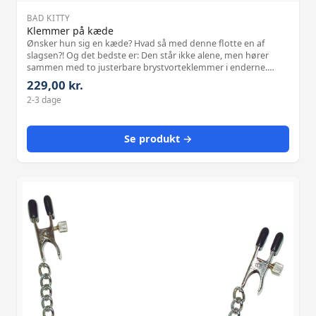
BAD KITTY
Klemmer på kæde
Ønsker hun sig en kæde? Hvad så med denne flotte en af
slagsen?! Og det bedste er: Den står ikke alene, men hører
sammen med to justerbare brystvorteklemmer i enderne.
Sølvfarvet/sort/lilla. Kædelængde 37 cm, samlet længde 52 cm.
229,00 kr.
Materiale: Polycarbonat
2-3 dage
Se produkt →