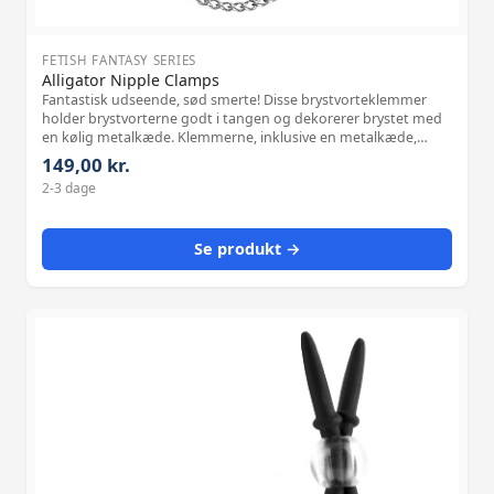
FETISH FANTASY SERIES
Alligator Nipple Clamps
Fantastisk udseende, sød smerte! Disse brystvorteklemmer
holder brystvorterne godt i tangen og dekorerer brystet med
en kølig metalkæde. Klemmerne, inklusive en metalkæde,
giver det rigtige træk i brystvorterne ved 60 g, og trykstyrken
149,00 kr.
kan justeres indivi
2-3 dage
Se produkt →