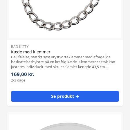
BAD KITTY
Kæde med klemmer
Gejl følelse, stærkt syn! Brystvorteklemmer med aftagelige
beskyttelseshylstre på en kraftig kæde. Klemmernes tryk kan
justeres individuelt med skruer. Samlet længde 43,5 cm.
Klemmer hhv. 2,3 cm lange. Vægt ca. 100 g. Materiale:
169,00 kr.
sølvfarvet metal (fork
2-3 dage
Se produkt →