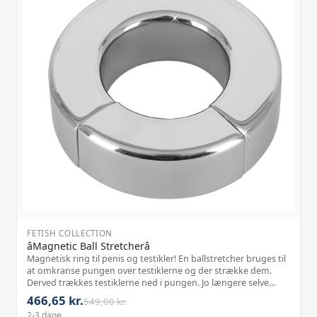
FETISH COLLECTION
âMagnetic Ball Stretcherâ
Magnetisk ring til penis og testikler! En ballstretcher bruges til
at omkranse pungen over testiklerne og der strække dem.
Derved trækkes testiklerne ned i pungen. Jo længere selve
ballstretcheren er desto mere vægt og strækvirkning har den.
466,65 kr.
549,00 kr.
Det rækker fr
2-3 dage