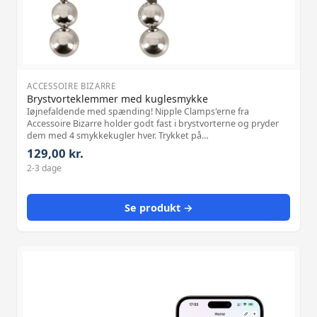
ACCESSOIRE BIZARRE
Brystvorteklemmer med kuglesmykke
Iøjnefaldende med spænding! Nipple Clamps'erne fra
Accessoire Bizarre holder godt fast i brystvorterne og pryder
dem med 4 smykkekugler hver. Trykket på
brystvorteklemmerne kan justeres individuelt ved hjælp af
129,00 kr.
skubberingene. De bløde betræk gør dem mere
2-3 dage
Se produkt →