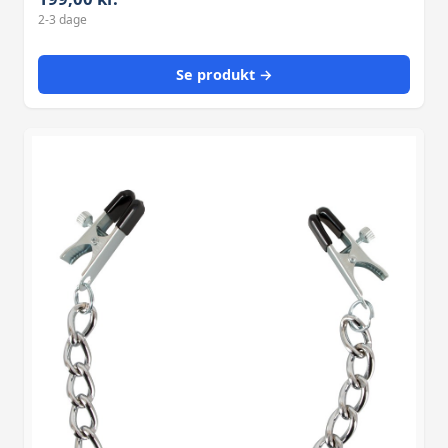
mens den bløde silikon
2-3 dage
Se produkt →