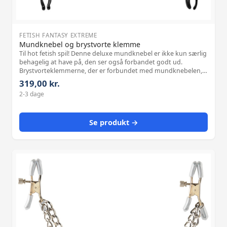
FETISH FANTASY EXTREME
Mundknebel og brystvorte klemme
Til hot fetish spil! Denne deluxe mundknebel er ikke kun særlig
behagelig at have på, den ser også forbandet godt ud.
Brystvorteklemmerne, der er forbundet med mundknebelen,
kan justeres med justerings-skruerne. Dette gør spændende
319,00 kr.
SM-spil mulige, perfekt
2-3 dage
Se produkt →