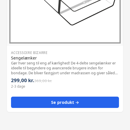
ACCESSOIRE BIZARRE
Sengelænker
Gør hver seng til eng af kærlighed! De 4-delte sengelænker er
ideelle til begyndere og avancerede brugere inden for
bondage. De bliver fastgjort under madrassen og giver således
den perfekte støtte. Karabinetter muliggør let befrielse i
299,00 kr.
369,00 kr.
nødsituationer og
2-3 dage
Se produkt →