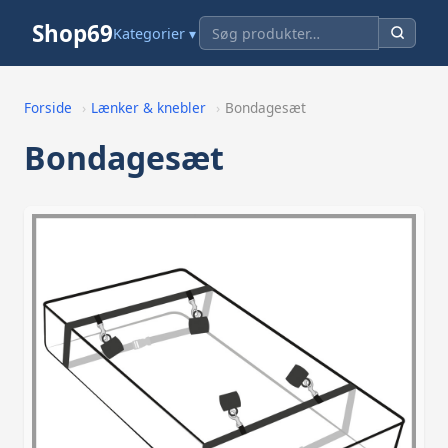
Shop69
Kategorier ▾
Forside
›
Lænker & knebler
›
Bondagesæt
Bondagesæt