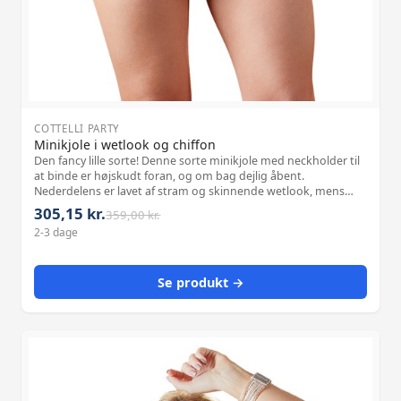
COTTELLI PARTY
Minikjole i wetlook og chiffon
Den fancy lille sorte! Denne sorte minikjole med neckholder til
at binde er højskudt foran, og om bag dejlig åbent.
Nederdelens er lavet af stram og skinnende wetlook, mens
den gennemsigtige chiffontop er lidt bredere. Hvilken dejlig
305,15 kr.
359,00 kr.
kontrast! Materiale:
2-3 dage
Se produkt →