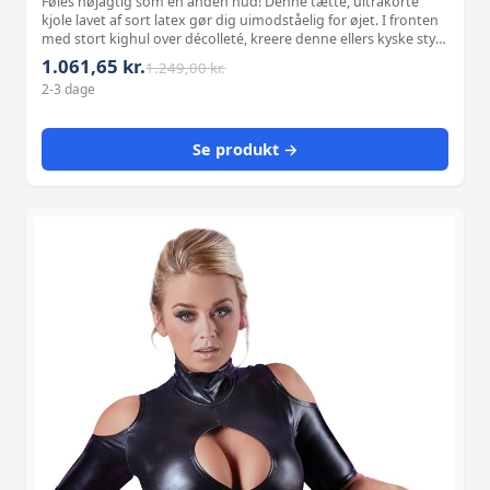
Føles nøjagtig som en anden hud! Denne tætte, ultrakorte
kjole lavet af sort latex gør dig uimodståelig for øjet. I fronten
med stort kighul over décolleté, kreere denne ellers kyske style
med lange arm og stand-up krage en rafineret kontrast.
1.061,65 kr.
1.249,00 kr.
Lynlås på r
2-3 dage
Se produkt →