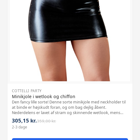
COTTELLI PARTY
Minikjole i wetlook og chiffon
Den fancy lille sorte! Denne sorte minikjole med neckholder til
at binde er højskudt foran, og om bag dejlig åbent.
Nederdelens er lavet af stram og skinnende wetlook, mens
den gennemsigtige chiffontop er lidt bredere. Hvilken dejlig
305,15 kr.
359,00 kr.
kontrast! Materiale:
2-3 dage