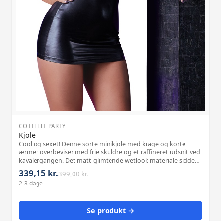
COTTELLI PARTY
Kjole
Cool og sexet! Denne sorte minikjole med krage og korte
ærmer overbeviser med frie skuldre og et raffineret udsnit ved
kavalergangen. Det matt-glimtende wetlook materiale sidder
stramt og fremhæver dine kvindelige former forførende.
339,15 kr.
399,00 kr.
Materiale: 92% polyest
2-3 dage
Se produkt →