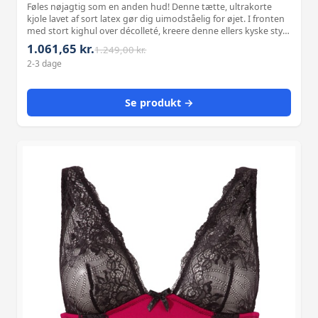
Føles nøjagtig som en anden hud! Denne tætte, ultrakorte
kjole lavet af sort latex gør dig uimodståelig for øjet. I fronten
med stort kighul over décolleté, kreere denne ellers kyske style
med lange arm og stand-up krage en rafineret kontrast.
1.061,65 kr.
1.249,00 kr.
Lynlås på r
2-3 dage
Se produkt →