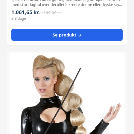
med stort kighul over décolleté, kreere denne ellers kyske style
med lange arm og stand-up krage en rafineret kontrast.
1.061,65 kr.
1.249,00 kr.
Lynlås på r
2-3 dage
Se produkt →