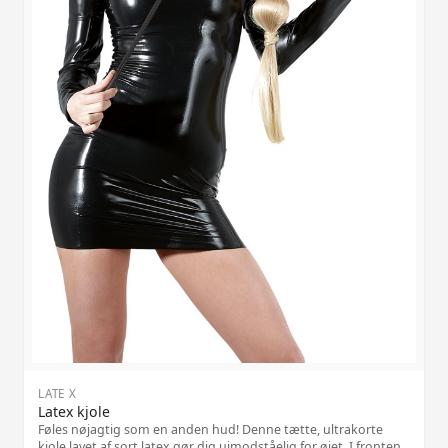
LATE X
Latex kjole
Føles nøjagtig som en anden hud! Denne tætte, ultrakorte
kjole lavet af sort latex gør dig uimodståelig for øjet. I fronten