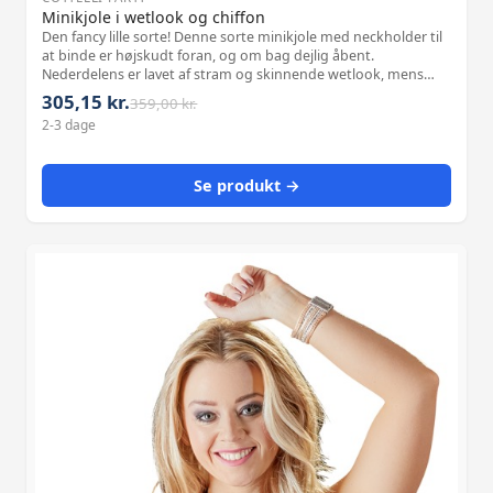
Minikjole i wetlook og chiffon
Den fancy lille sorte! Denne sorte minikjole med neckholder til
at binde er højskudt foran, og om bag dejlig åbent.
Nederdelens er lavet af stram og skinnende wetlook, mens
den gennemsigtige chiffontop er lidt bredere. Hvilken dejlig
305,15 kr.
359,00 kr.
kontrast! Materiale:
2-3 dage
Se produkt →