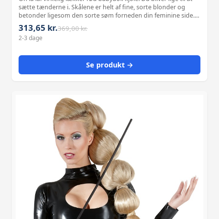
sætte tænderne i. Skålene er helt af fine, sorte blonder og
betonder ligesom den sorte søm forneden din feminine side.
De sorte indsatser af blonde foran i perfekt indramning af
313,65 kr.
369,00 kr.
blonde ov
2-3 dage
Se produkt →