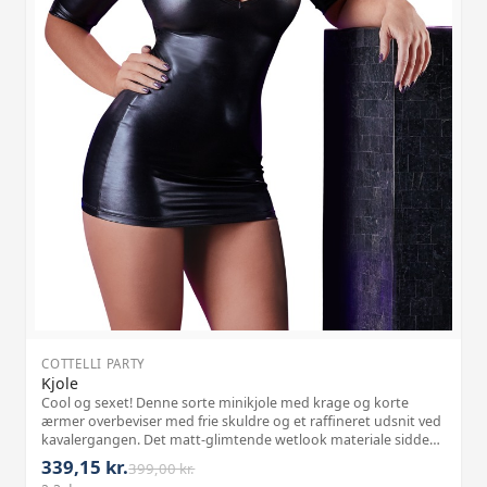
COTTELLI PARTY
Kjole
Cool og sexet! Denne sorte minikjole med krage og korte
ærmer overbeviser med frie skuldre og et raffineret udsnit ved
kavalergangen. Det matt-glimtende wetlook materiale sidder
stramt og fremhæver dine kvindelige former forførende.
339,15 kr.
399,00 kr.
Materiale: 92% polyest