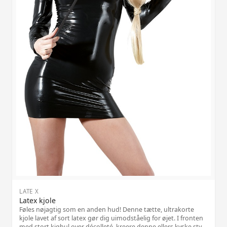
LATE X
Latex kjole
Føles nøjagtig som en anden hud! Denne tætte, ultrakorte
kjole lavet af sort latex gør dig uimodståelig for øjet. I fronten
med stort kighul over décolleté, kreere denne ellers kyske style