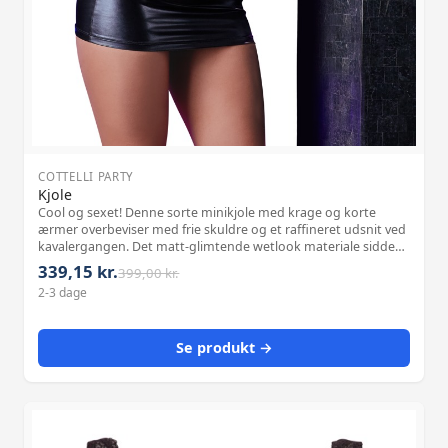
COTTELLI PARTY
Kjole
Cool og sexet! Denne sorte minikjole med krage og korte
ærmer overbeviser med frie skuldre og et raffineret udsnit ved
kavalergangen. Det matt-glimtende wetlook materiale sidder
stramt og fremhæver dine kvindelige former forførende.
339,15 kr.
399,00 kr.
Materiale: 92% polyest
2-3 dage
Se produkt →