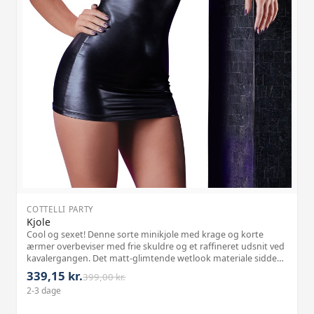
COTTELLI PARTY
Kjole
Cool og sexet! Denne sorte minikjole med krage og korte
ærmer overbeviser med frie skuldre og et raffineret udsnit ved
kavalergangen. Det matt-glimtende wetlook materiale sidder
stramt og fremhæver dine kvindelige former forførende.
339,15 kr.
399,00 kr.
Materiale: 92% polyest
2-3 dage