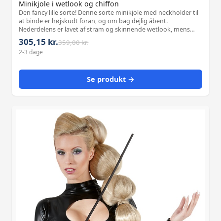
Minikjole i wetlook og chiffon
Den fancy lille sorte! Denne sorte minikjole med neckholder til
at binde er højskudt foran, og om bag dejlig åbent.
Nederdelens er lavet af stram og skinnende wetlook, mens
den gennemsigtige chiffontop er lidt bredere. Hvilken dejlig
305,15 kr.
359,00 kr.
kontrast! Materiale:
2-3 dage
Se produkt →