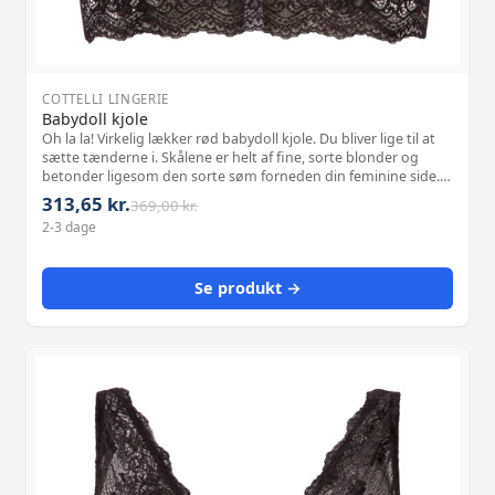
COTTELLI LINGERIE
Babydoll kjole
Oh la la! Virkelig lækker rød babydoll kjole. Du bliver lige til at
sætte tænderne i. Skålene er helt af fine, sorte blonder og
betonder ligesom den sorte søm forneden din feminine side.
De sorte indsatser af blonde foran i perfekt indramning af
313,65 kr.
369,00 kr.
blonde ov
2-3 dage
Se produkt →