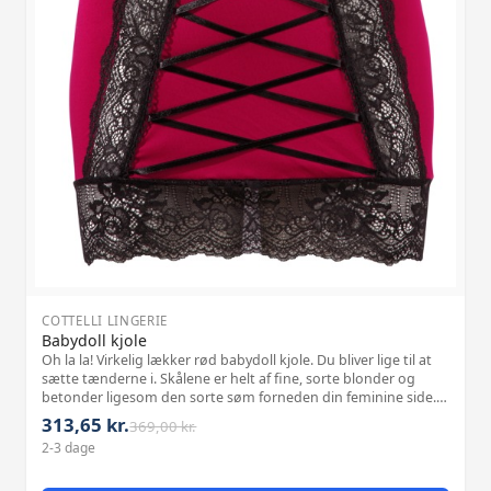
COTTELLI LINGERIE
Babydoll kjole
Oh la la! Virkelig lækker rød babydoll kjole. Du bliver lige til at
sætte tænderne i. Skålene er helt af fine, sorte blonder og
betonder ligesom den sorte søm forneden din feminine side.
De sorte indsatser af blonde foran i perfekt indramning af
313,65 kr.
369,00 kr.
blonde ov
2-3 dage