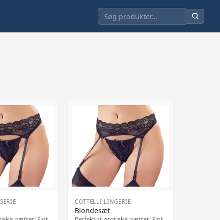
GERIE
COTTELLI LINGERIE
Blondesæt
tiske nætter! Flot
Perfekt til erotiske nætter! Flot