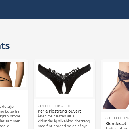
nts
COTTELLI LINGERIE
e detalje!
Perle riostreng ouvert
ng Luiza fra
Åben for næsten alt â¦!
igran broderi
COTTELLI LIN
Vidunderlig silkeblød riostreng
ldes sammen
Blondesæt
med fint broderi og en påsyet
agelig
Perfekt til ero