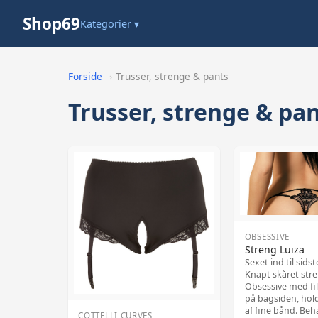
Shop69
Kategorier ▾
Forside
›
Trusser, strenge & pants
Trusser, strenge & pa
OBSESSIVE
Streng Luiza
Sexet ind til sidst
Knapt skåret stre
Obsessive med fil
på bagsiden, ho
af fine bånd. Beh
COTTELLI CURVES