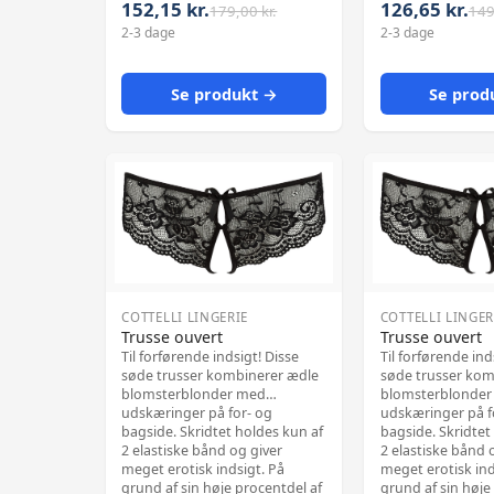
hofteholder med 
vækker lystfølelser i det helt
152,15 kr.
126,65 kr.
179,00 kr.
149
stropper. Uden strø
åbne skridt. Materiale: 90%
2-3 dage
2-3 dage
polyamid, 10% el
polyamid, 10% elasthan.
Se produkt →
Se prod
COTTELLI LINGERIE
COTTELLI LINGER
Trusse ouvert
Trusse ouvert
Til forførende indsigt! Disse
Til forførende ind
søde trusser kombinerer ædle
søde trusser kom
blomsterblonder med
blomsterblonde
udskæringer på for- og
udskæringer på f
bagside. Skridtet holdes kun af
bagside. Skridtet
2 elastiske bånd og giver
2 elastiske bånd 
meget erotisk indsigt. På
meget erotisk ind
grund af sin høje procentdel af
grund af sin høje