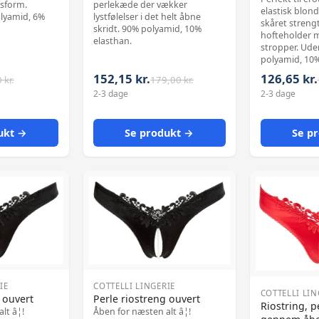
perlekæde der vækker
asform.
elastisk blon
lystfølelser i det helt åbne
olyamid, 6%
skåret streng
skridt. 90% polyamid, 10%
hofteholder 
elasthan.
stropper. Uden 
polyamid, 10%
152,15 kr.
126,65 kr.
 kr.
179,00 kr.
2-3 dage
2-3 dage
ukt →
Se produkt →
Se p
IE
COTTELLI LINGERIE
COTTELLI LIN
 ouvert
Perle riostreng ouvert
Riostring, 
t â¦!
Åben for næsten alt â¦!