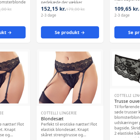
blomsterblonde
perlekæde der vækker
elastan.
90%
152,15 kr.
109,65 kr.
lystfølelser i det helt åbne
,00 kr.
179,00 kr.
astan.
skridt. 90% polyamid, 10%
2-3 dage
2-3 dage
elasthan.
ukt →
Se produkt →
Se p
COTTELLI LIN
Trusse ouve
Til forførende
søde trusser
IE
COTTELLI LINGERIE
blomsterblo
Blondesæt
udskæringer p
ke nætter! Flot
Perfekt til erotiske nætter! Flot
bagside. Skri
æt. Knapt
elastisk blondesæt. Knapt
2 elastiske bå
sse og
skåret strengtrusse og
meget erotisk