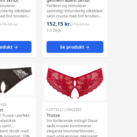
t skridt
gennem åbent skridt
timulerer
Forfører og stimulerer
nderlig silkeblød
samtidig! Vidunderlig silkeblød
ed fint broderi
satin trusse med fint broderi
e perlekæde der
og en påsyede perlekæde der
152,15 kr.
179,00 kr.
179,00 kr.
lser i det helt
vækker lystfølelser i det helt
2-3 dage
åbne skridt. Materiale: 90%
 elasthan.
polyamid, 10% elasthan.
rodukt →
Se produkt →
RVES
rt
COTTELLI LINGERIE
Trusse
! Trusse i perfekt
elastiksk
For forførende indsigt! Disse
s samt
søde trusser kombinerer
bent skridt med
elegante blomsterblonder
med udskæringer dekoreret