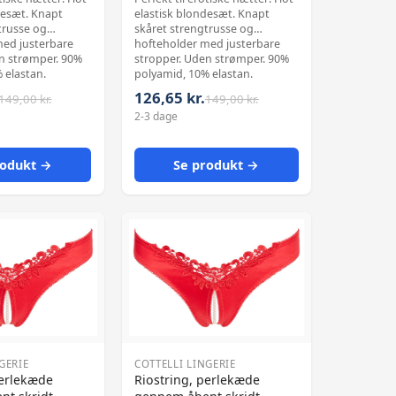
desæt. Knapt
elastisk blondesæt. Knapt
trusse og
skåret strengtrusse og
med justerbare
hofteholder med justerbare
strømper. 90%
stropper. Uden strømper. 90%
 elastan.
polyamid, 10% elastan.
126,65 kr.
149,00 kr.
149,00 kr.
2-3 dage
rodukt →
Se produkt →
GERIE
COTTELLI LINGERIE
perlekæde
Riostring, perlekæde