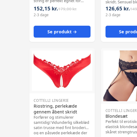
string er perfekt egnet for
skridt. Sensuel 
varme nætter og meget mere.
giver et sexet look. 
152,15 kr.
126,65 kr.
179,00 kr.
149
I skridtet dejlig åbent, for
polyamid, 10% el
2-3 dage
2-3 dage
hurtig sex-sjov og foran sart
gennemsigtig med æstetiske
broderier og rhinestone-
Se produkt →
Se prod
elementer på siden. 100%
polyamid.
COTTELLI LINGERIE
Riostring, perlekæde
COTTELLI LINGER
gennem åbent skridt
Blondesæt
Forfører og stimulerer
Perfekt til erotis
samtidig! Vidunderlig silkeblød
elastisk blondes
satin trusse med fint broderi
skåret strengtru
og en påsyede perlekæde der