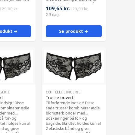
med sløjfer foran og bagpå.
109,65 kr.
129,00 kr.
129,00 kr.
Skridtet holdes kun af 2
2-3 dage
elastiske bånd som sikrer høj-
erotiske indblik! Takket være
den høje elastan-andel er
trussen beh
rodukt →
Se produkt →
GERIE
COTTELLI LINGERIE
rt
Trusse ouvert
 indsigt! Disse
Til forførende indsigt! Disse
 kombinerer ædle
søde trusser kombinerer ædle
nder med
blomsterblonder med
å for- og
udskæringer på for- og
dtet holdes kun af
bagside. Skridtet holdes kun af
nd og giver
2 elastiske bånd og giver
 indsigt. På
meget erotisk indsigt. På