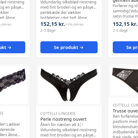
gennem åben
blød riostreng
Vidunderlig silkeblød riostreng
Forfører og s
 og en påsyet
med fint broderi og en påsyet
samtidig! Vidu
ækker
perlekæde der vækker
satin trusse m
helt åbne
lystfølelser i det helt åbne
og en påsyed
152,15 kr.
152,15 kr.
skridt. 90% polyamid, 10%
,00 kr.
179,00 kr.
vækker lystføle
elasthan.
2-3 dage
2-3 dage
åbne skridt. Materiale: 90%
polyamid, 10%
ukt →
Se produkt →
Se p
COTTELLI CU
Trusse ouve
IE
COTTELLI LINGERIE
Ren forførelse
Perle riostreng ouvert
pasform med 
ler! Lækker
Åben for næsten alt â¦!
blondeindsat
ulerende
Vidunderlig silkeblød riostreng
indbydende å
llers åbne
med fint broderi og en påsyet
fræk sløjfe. 90% polyamid, 10%