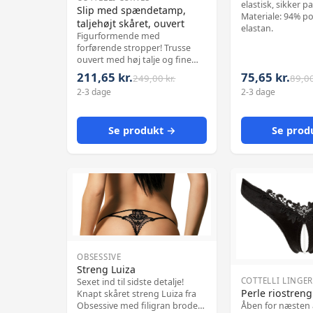
elastisk, sikker p
Slip med spændetamp,
Materiale: 94% p
taljehøjt skåret, ouvert
elastan.
Figurformende med
forførende stropper! Trusse
ouvert med høj talje og fine
blomsterblonder ved
211,65 kr.
75,65 kr.
249,00 kr.
89,00
benudskæringen. De
2-3 dage
2-3 dage
forførende strømpeholdere er
justerbare og kan, efter behov,
også tages helt af. Med
Se produkt →
Se prod
figurbetonet snit og fast stof i
front, der modellerer m
OBSESSIVE
Streng Luiza
COTTELLI LINGER
Sexet ind til sidste detalje!
Perle riostreng
Knapt skåret streng Luiza fra
Åben for næsten al
Obsessive med filigran broderi