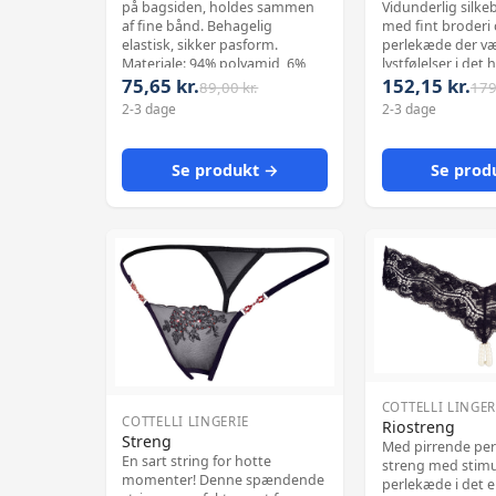
Vidunderlig silke
på bagsiden, holdes sammen
med fint broderi
af fine bånd. Behagelig
perlekæde der v
elastisk, sikker pasform.
lystfølelser i det 
Materiale: 94% polyamid, 6%
75,65 kr.
152,15 kr.
skridt. 90% polyamid, 10%
elastan.
89,00 kr.
179
elasthan.
2-3 dage
2-3 dage
Se produkt →
Se prod
COTTELLI LINGER
COTTELLI LINGERIE
Riostreng
Streng
Med pirrende per
En sart string for hotte
streng med stim
momenter! Denne spændende
perlekæde i det e