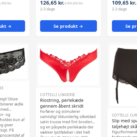
justerbare
hofteholder med justerbare
126,65 kr.
109,65 kr.
,00 kr.
149,00 kr.
grund af sin h
mper. 90%
stropper. Uden strømper. 90%
2-3 dage
2-3 dage
elastan er tr
astan.
polyamid, 10% elastan.
at ha
ukt →
Se produkt →
Se p
IE
COTTELLI LINGERIE
sigt! Disse
Riostring, perlekæde
binerer ædle
gennem åbent skridt
r med
Forfører og stimulerer
or- og
COTTELLI CU
samtidig! Vidunderlig silkeblød
 holdes kun af
Slip med s
satin trusse med fint broderi
og giver
taljehøjt sk
og en påsyede perlekæde der
sigt. På
Figurformen
vækker lystfølelser i det helt
 procentdel af